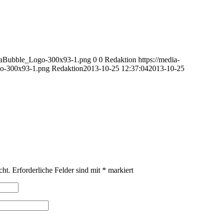
diaBubble_Logo-300x93-1.png
0
0
Redaktion
https://media-
o-300x93-1.png
Redaktion
2013-10-25 12:37:04
2013-10-25
cht.
Erforderliche Felder sind mit
*
markiert