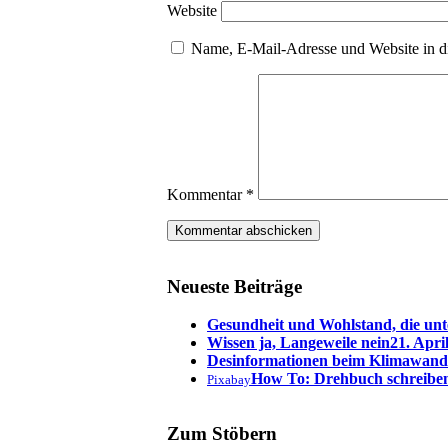
Website
Name, E-Mail-Adresse und Website in d
Kommentar
*
Neueste Beiträge
Gesundheit und Wohlstand, die unt
Wissen ja, Langeweile nein
21. Apri
Desinformationen beim Klimawand
How To: Drehbuch schreibe
Pixabay
Zum Stöbern