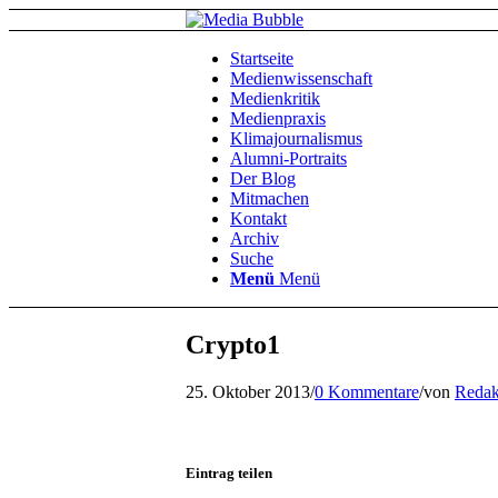
Startseite
Medienwissenschaft
Medienkritik
Medienpraxis
Klimajournalismus
Alumni-Portraits
Der Blog
Mitmachen
Kontakt
Archiv
Suche
Menü
Menü
Crypto1
25. Oktober 2013
/
0 Kommentare
/
von
Redak
Eintrag teilen