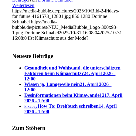
Weiterlesen
https://media-bubble.de/pictures/2025/10/Bild-2-fridays-
for-future-4161573_12801.jpg
856
1280
Dorinne
Schnabel
https://media-
bubble.de/pictures/NEU_MediaBubble_Logo-300x93-
1.png
Dorinne Schnabel
2025-10-31 16:08:04
2025-10-31
16:08:04
Ist Klimaschutz aus der Mode?
Neueste Beiträge
Gesundheit und Wohlstand, die unterschätzten
Faktoren beim Klimaschutz?
24. April 2026 -
12:00
Wissen ja, Langeweile nein
21. April 2026 -
12:00
Desinformationen beim Klimawandel 2
17. April
2026 - 12:00
How To: Drehbuch schreiben
14. April
Pixabay
2026 - 12:00
Zum Stöbern