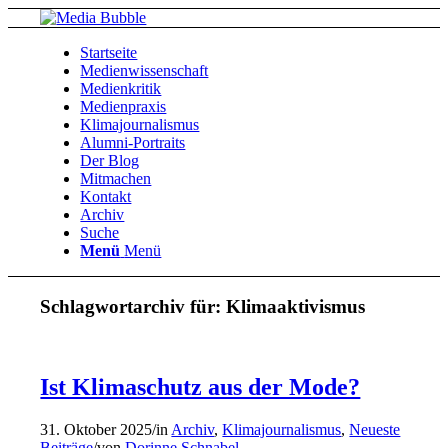
Startseite
Medienwissenschaft
Medienkritik
Medienpraxis
Klimajournalismus
Alumni-Portraits
Der Blog
Mitmachen
Kontakt
Archiv
Suche
Menü
Menü
Schlagwortarchiv für:
Klimaaktivismus
Ist Klimaschutz aus der Mode?
31. Oktober 2025
/
in
Archiv
,
Klimajournalismus
,
Neueste
Beiträge
/
von
Dorinne Schnabel