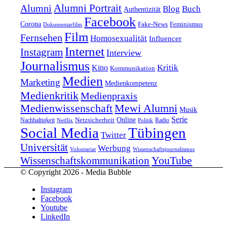
Alumni Portrait
Alumni
Blog
Buch
Authentizität
Facebook
Corona
Feminismus
Fake-News
Dokumentarfilm
Film
Fernsehen
Homosexualität
Influencer
Internet
Instagram
Interview
Journalismus
Kritik
Kino
Kommunikation
Medien
Marketing
Medienkompetenz
Medienkritik
Medienpraxis
Medienwissenschaft
Mewi Alumni
Musik
Serie
Online
Nachhaltigkeit
Netzsicherheit
Radio
Netflix
Politik
Tübingen
Social Media
Twitter
Universität
Werbung
Volontariat
Wissenschaftsjournalismus
YouTube
Wissenschaftskommunikation
© Copyright 2026 - Media Bubble
Instagram
Facebook
Youtube
LinkedIn