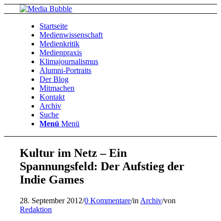
Startseite
Medienwissenschaft
Medienkritik
Medienpraxis
Klimajournalismus
Alumni-Portraits
Der Blog
Mitmachen
Kontakt
Archiv
Suche
Menü
Menü
Kultur im Netz – Ein
Spannungsfeld: Der Aufstieg der
Indie Games
28. September 2012
/
0 Kommentare
/
in
Archiv
/
von
Redaktion