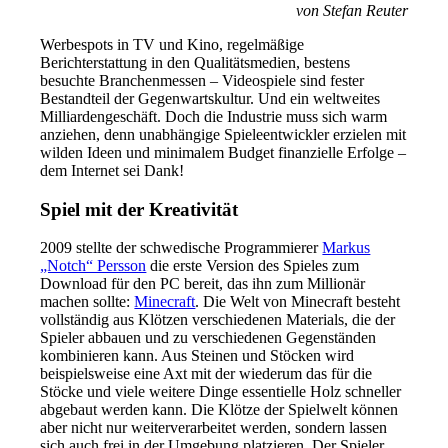
von Stefan Reuter
Werbespots in TV und Kino, regelmäßige
Berichterstattung in den Qualitätsmedien, bestens
besuchte Branchenmessen – Videospiele sind fester
Bestandteil der Gegenwartskultur. Und ein weltweites
Milliardengeschäft. Doch die Industrie muss sich warm
anziehen, denn unabhängige Spieleentwickler erzielen mit
wilden Ideen und minimalem Budget finanzielle Erfolge –
dem Internet sei Dank!
Spiel mit der Kreativität
2009 stellte der schwedische Programmierer
Markus
„Notch“ Persson
die erste Version des Spieles zum
Download für den PC bereit, das ihn zum Millionär
machen sollte:
Minecraft
. Die Welt von Minecraft besteht
vollständig aus Klötzen verschiedenen Materials, die der
Spieler abbauen und zu verschiedenen Gegenständen
kombinieren kann. Aus Steinen und Stöcken wird
beispielsweise eine Axt mit der wiederum das für die
Stöcke und viele weitere Dinge essentielle Holz schneller
abgebaut werden kann. Die Klötze der Spielwelt können
aber nicht nur weiterverarbeitet werden, sondern lassen
sich auch frei in der Umgebung platzieren. Der Spieler