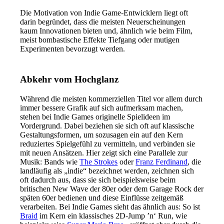
Die Motivation von Indie Game-Entwicklern liegt oft
darin begründet, dass die meisten Neuerscheinungen
kaum Innovationen bieten und, ähnlich wie beim Film,
meist bombastische Effekte Tiefgang oder mutigen
Experimenten bevorzugt werden.
Abkehr vom Hochglanz
Während die meisten kommerziellen Titel vor allem durch
immer bessere Grafik auf sich aufmerksam machen,
stehen bei Indie Games originelle Spielideen im
Vordergrund. Dabei beziehen sie sich oft auf klassische
Gestaltungsformen, um sozusagen ein auf den Kern
reduziertes Spielgefühl zu vermitteln, und verbinden sie
mit neuen Ansätzen. Hier zeigt sich eine Parallele zur
Musik: Bands wie
The Strokes
oder
Franz Ferdinand
, die
landläufig als „indie“ bezeichnet werden, zeichnen sich
oft dadurch aus, dass sie sich beispielsweise beim
britischen New Wave der 80er oder dem Garage Rock der
späten 60er bedienen und diese Einflüsse zeitgemäß
verarbeiten. Bei Indie Games sieht das ähnlich aus: So ist
Braid
im Kern ein klassisches 2D-Jump ’n‘ Run, wie