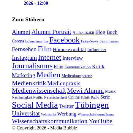
2026 - 12:00
Zum Stöbern
Alumni Portrait
Alumni
Blog
Buch
Authentizität
Facebook
Corona
Feminismus
Fake-News
Dokumentarfilm
Film
Fernsehen
Homosexualität
Influencer
Internet
Instagram
Interview
Journalismus
Kritik
Kino
Kommunikation
Medien
Marketing
Medienkompetenz
Medienkritik
Medienpraxis
Medienwissenschaft
Mewi Alumni
Musik
Serie
Online
Nachhaltigkeit
Netzsicherheit
Radio
Netflix
Politik
Tübingen
Social Media
Twitter
Universität
Werbung
Volontariat
Wissenschaftsjournalismus
YouTube
Wissenschaftskommunikation
© Copyright 2026 - Media Bubble