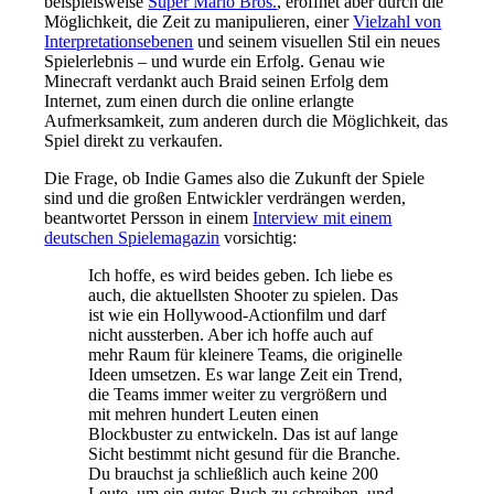
beispielsweise
Super Mario Bros.
, eröffnet aber durch die
Möglichkeit, die Zeit zu manipulieren, einer
Vielzahl von
Interpretationsebenen
und seinem visuellen Stil ein neues
Spielerlebnis – und wurde ein Erfolg. Genau wie
Minecraft verdankt auch Braid seinen Erfolg dem
Internet, zum einen durch die online erlangte
Aufmerksamkeit, zum anderen durch die Möglichkeit, das
Spiel direkt zu verkaufen.
Die Frage, ob Indie Games also die Zukunft der Spiele
sind und die großen Entwickler verdrängen werden,
beantwortet Persson in einem
Interview mit einem
deutschen Spielemagazin
vorsichtig:
Ich hoffe, es wird beides geben. Ich liebe es
auch, die aktuellsten Shooter zu spielen. Das
ist wie ein Hollywood-Actionfilm und darf
nicht aussterben. Aber ich hoffe auch auf
mehr Raum für kleinere Teams, die originelle
Ideen umsetzen. Es war lange Zeit ein Trend,
die Teams immer weiter zu vergrößern und
mit mehren hundert Leuten einen
Blockbuster zu entwickeln. Das ist auf lange
Sicht bestimmt nicht gesund für die Branche.
Du brauchst ja schließlich auch keine 200
Leute, um ein gutes Buch zu schreiben, und