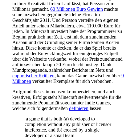
in ihrer Kreativität freien Lauf lässt, hat Persson zum
Millionär gemacht.
60 Millionen Euro Gewinn
machte
seine inzwischen gegründete kleine Firma im
Geschäftsjahr 2011. Und Persson verteilte den eigenen
Anteil unter seinen Mitarbeitern, etwa 110.000 Euro für
jeden. In Minecraft investiert hatte der Programmierer zu
Beginn praktisch nur Zeit, erst mit dem zunehmenden
Ausbau und der Gründung seiner Firma kamen Kosten
hinzu. Diese konnte er decken, da er das Spiel bereits
während der Entwicklungszeit für ein geringes Entgelt
über die Webseite verkaufte, wobei der Preis zunehmend
auf inzwischen knapp 20 Euro leicht anstieg. Dank
Mundpropaganda, zahlreicher Berichte im Netz und
euphorischer Kritiken
, kann das Game inzwischen über
9
Millionen
verkaufter Exemplare für sich verbuchen.
Aufgrund dieses immensen kommerziellen, und auch
kreativen, Erfolgs steht Minecraft stellvertretende für die
zunehmende Popularität sogenannter Indie Games,
welche sich folgendermaßen
definieren
lassen:
a game that is both (a) developed to
completion without any publisher or licensor
inteference, and (b) created by a single
developer or a small team