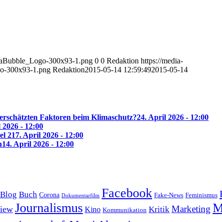
diaBubble_Logo-300x93-1.png
0
0
Redaktion
https://media-
o-300x93-1.png
Redaktion
2015-05-14 12:59:49
2015-05-14
erschätzten Faktoren beim Klimaschutz?
24. April 2026 - 12:00
l 2026 - 12:00
el 2
17. April 2026 - 12:00
n
14. April 2026 - 12:00
Facebook
Blog
Buch
Corona
Feminismus
Fake-News
Dokumentarfilm
Journalismus
M
Marketing
view
Kritik
Kino
Kommunikation