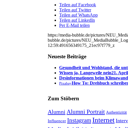
Teilen auf Facebook
Teilen auf Twitter
Teilen auf WhatsApp
Teilen auf LinkedIn
Per E-Mail teilen
https://media-bubble.de/pictures/NEU_Me
bubble.de/pictures/NEU_MediaBubble_Log
12:59:49
1656349175_21ec97f779_z
Neueste Beiträge
Gesundheit und Wohlstand, die unt
Wissen ja, Langeweile nein
21. Apri
Desinformationen beim Klimawand
How To: Drehbuch schreibe
Pixabay
Zum Stöbern
Alumni Portrait
Alumni
Authentizität
Internet
Instagram
Inter
Influencer