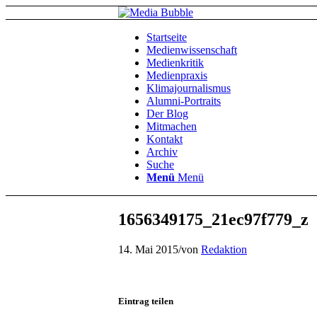
Startseite
Medienwissenschaft
Medienkritik
Medienpraxis
Klimajournalismus
Alumni-Portraits
Der Blog
Mitmachen
Kontakt
Archiv
Suche
Menü
Menü
1656349175_21ec97f779_z
14. Mai 2015
/
von
Redaktion
Eintrag teilen