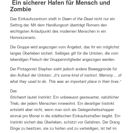
Ein sicherer Hafen für Mensch und
Zombie
Das Einkaufszentrum stellt in
Dawn of the Dead
nicht nur ein
Setting dar. Mit dem Handlungsort überträgt Romero den
wichtigsten Anlaufpunkt des modernen Menschen in ein
Horrorszenario.
Die Gruppe wird angezogen vom Angebot, das ihr ein möglichst
langes Überleben sichert. Selbiges gilt für die Untoten, die vom
lebendigen Fleisch der Gruppenmitglieder angezogen werden.
Der Protagonist Stephen sieht jedoch andere Beweggründe für
den Auflauf der Untoten: „
It’s some kind of instinct.
Memory… of
what they used to do. This was an important place in their lives
.“
Das
Stichwort lautet Instinkt: Ein unbewusst gesteuerter, natürlicher
Trieb, der jedem Menschen innewohnt. Ein derartiger Instinkt
entsteht aber nicht, wenn man sich als Gelegenheitsshopper
einmal pro Monat in die städtischen Einkaufsstraßen begibt. Ein
Instinkt sichert das Überleben, schützt vor Gefahren. Der Drang
Dinge zu besitzen, sie zu horten und zu verteidigen, ist tief im