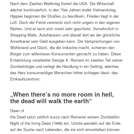
Nach dem Zweiten Weltkrieg floriert die USA. Die Wirtschaft
wächst kontinuierlich, in den 70er Jahren endet Vietnamkrieg,
Hippies beginnen die Straßen zu bevölkern. Frieden liegt in der
Luft. Doch der Feind versteckt sich nicht ungern in den eigenen
Reihen. Und er tarnt sich meist sehr geschickt. Vornehmlich in
Shopping Malls, Autohäusern und überall dort wo der glückliche
Amerikaner sein Geld ausgeben kann. Die Versprechungen von
Wohlstand und Glück, die die Industrie macht, scheinen den
Bürger zum willenlosen Konsumenten gemacht zu haben. Diese
Entwicklung verarbeitet George A. Romero im zweiten Teil seiner
Zombietrilogie und verlegt die Handlung in ein Setting, welches
das Herz konsumwütiger Menschen höher schlagen lässt: das
Einkaufszentrum.
„When there’s no more room in hell,
the dead will walk the earth
“
Dawn of
the Dead setzt zeitlich kurze nach Romeros erstem Zombiefilm
Night of the living Dead (1968) ein. Untote wandeln auf der Erde,
auf der Suche nach Lebenden, die sie sich einverleiben können.