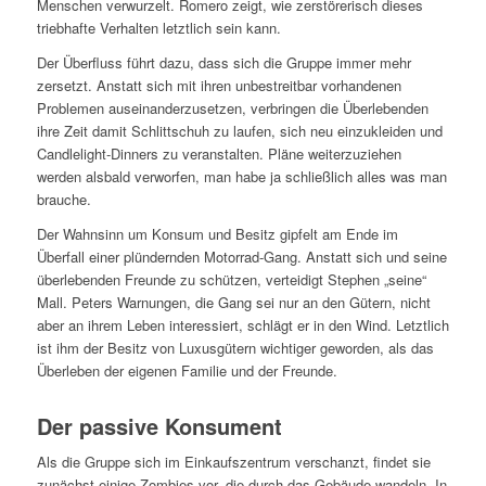
Menschen verwurzelt. Romero zeigt, wie zerstörerisch dieses
triebhafte Verhalten letztlich sein kann.
Der Überfluss führt dazu, dass sich die Gruppe immer mehr
zersetzt. Anstatt sich mit ihren unbestreitbar vorhandenen
Problemen auseinanderzusetzen, verbringen die Überlebenden
ihre Zeit damit Schlittschuh zu laufen, sich neu einzukleiden und
Candlelight-Dinners zu veranstalten. Pläne weiterzuziehen
werden alsbald verworfen, man habe ja schließlich alles was man
brauche.
Der Wahnsinn um Konsum und Besitz gipfelt am Ende im
Überfall einer plündernden Motorrad-Gang. Anstatt sich und seine
überlebenden Freunde zu schützen, verteidigt Stephen „seine“
Mall. Peters Warnungen, die Gang sei nur an den Gütern, nicht
aber an ihrem Leben interessiert, schlägt er in den Wind. Letztlich
ist ihm der Besitz von Luxusgütern wichtiger geworden, als das
Überleben der eigenen Familie und der Freunde.
Der passive Konsument
Als die Gruppe sich im Einkaufszentrum verschanzt, findet sie
zunächst einige Zombies vor, die durch das Gebäude wandeln. In