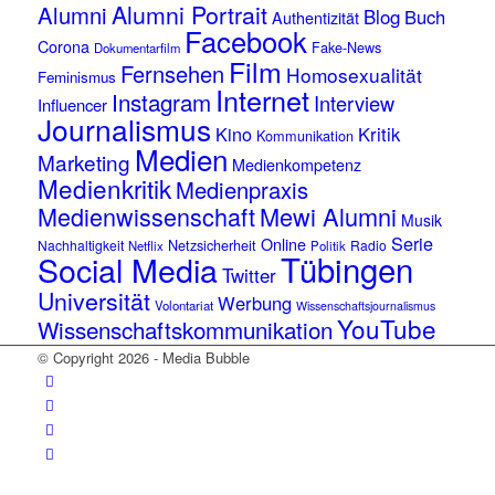
Alumni Portrait
Alumni
Blog
Buch
Authentizität
Facebook
Corona
Fake-News
Dokumentarfilm
Film
Fernsehen
Homosexualität
Feminismus
Internet
Instagram
Interview
Influencer
Journalismus
Kino
Kritik
Kommunikation
Medien
Marketing
Medienkompetenz
Medienkritik
Medienpraxis
Medienwissenschaft
Mewi Alumni
Musik
Serie
Online
Netzsicherheit
Nachhaltigkeit
Radio
Netflix
Politik
Tübingen
Social Media
Twitter
Universität
Werbung
Volontariat
Wissenschaftsjournalismus
YouTube
Wissenschaftskommunikation
© Copyright 2026 - Media Bubble