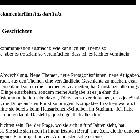
Dokumentarfilm
Aus dem Takt
 Geschichten
ftskommunikation ausmacht: Wie kann ich ein Thema so
be, aber es trotzdem so vereinfachen, dass ich es leichter vermitteln
r Abwechslung. Neue Themen, neue Protagonist
*
innen, neue Aufgaben
pruch, aus den Themen eine verständliche Geschichte zu machen, egal
bleme damit sich in die Themen einzuarbeiten
,
hat Constanze allerdings
e Dinge einarbeiten, sondern meine Aufgabe ist es ja eher, die
tskommunikation lebe davon, Dinge so zu vereinfachen, dass jede
*
r si
ei, die Dinge auf den Punkt zu bringen. Kompaktes Erzählen war auch
rkte sie bereits beim Hausarbeiten-Schreiben im Studium. „Ich habe
en und gedacht:
D
a steht ja jetzt eigentlich alles drin
“
.
chten sein. Bei der Frage, wo sie sich in fünf Jahren sieht, hat
 Sie sehe sich noch in ihrem jetzigen Beruf. Ihre Zeit, die ihr danebe
eigenes Filmprojekt nutzen. Am liebsten solle es eine