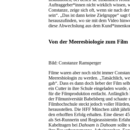
Auftraggeber
*
innen nicht wirklich wissen,
Constanze, zeige sich oft, wenn sie nach der
sein
“
.
„
Das ist dann keine Zielgruppe
“
sagt 
herauszufinden, wo sie mit dem Video hinwoll
diese Abwechslung aus dem Kund
*
innenkon
Von der Meeresbiologie zum Film
Bild: Constanze Ramsperger
Filme waren aber noch nicht immer Constanz
Meeresbiologin zu werden.
„
Tats
ä
chlich, we
gab
“
.
Dass es dann doch lieber der Film selbs
ein Cutter in ihre Schule
eingeladen wurde, u
f
ü
r die Filmproduktion entfacht. Anf
ä
nglich
der Filmuniversit
ä
t Babelsberg und schaute
Filmhochschule steckt
jedoch
voller H
ü
rden,
herausstellen. Die HFF M
ü
nchen z
ä
hlt j
ä
hrl
den erhofften Erfolg erhalten. Eine dieser 
als Set-
Runnerin
und Regieassistentin Erfah
Kabeltragen bei
Dahoam
is
Dahoam
sollte 