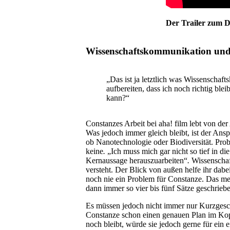
Der Trailer zum 
Wissenschaftskommunikation und
„
Das ist ja letztlich was Wissenscha
aufbereiten, dass ich noch richtig blei
kann?
“
Constanzes Arbeit bei
aha! film
lebt von de
Was jedoch immer gleich bleibt, ist der Ans
ob Nanotechnologie oder Biodiversität. Pro
keine
.
„Ich muss mich gar nicht so tief in di
Kernaussage herauszuarbeiten
“
.
Wissenschaf
versteht. Der Blick von außen helfe ihr dab
noch nie ein Problem für Constanze. Das me
dann immer so vier bis fünf Sätze geschrieb
Es m
üssen jedoch nicht immer nur Kurzgeschi
Constanze schon einen genauen Plan im Kopf.
noch bleibt, würde sie jedoch gerne für ein 