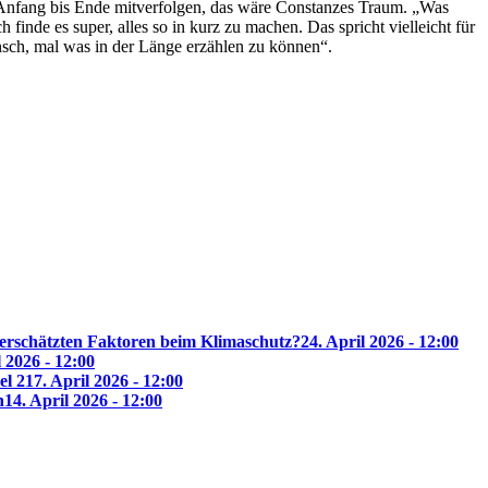
 Anfang bis Ende mitverfolgen, das wäre Constanzes Traum. „Was
h finde es super, alles so in kurz zu machen. Das spricht vielleicht für
sch, mal was in der Länge erzählen zu k
ö
nnen
“
.
erschätzten Faktoren beim Klimaschutz?
24. April 2026 - 12:00
l 2026 - 12:00
el 2
17. April 2026 - 12:00
n
14. April 2026 - 12:00