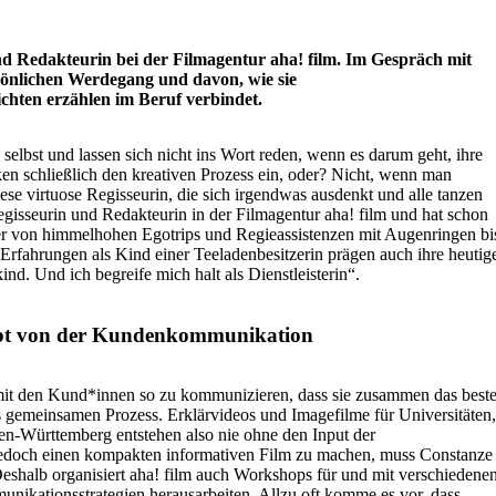
d Redakteurin bei der Filmagentur aha! film. Im Gespräch mit
sönlichen Werdegang und davon, wie sie
hten erzählen im Beruf verbindet.
 selbst und lassen sich nicht ins Wort reden, wenn es darum geht, ihre
en schlie
ß
lich den kreativen Prozess ein, oder? Nicht, wenn man
iese virtuose Regisseurin, die sich irgendwas ausdenkt und alle tanzen
 Regisseurin und Redakteurin in der Filmagentur
aha! film
und hat schon
ber von himmelhohen Egotrips und Regieassistenzen mit Augenringen bi
 Erfahrungen als Kind einer Teeladenbesitzerin pr
ä
gen auch ihre heutig
kind. Und ich begreife mich halt als Dienstleisterin
“
.
ebt von der Kunden
kommunikation
mit den Kund
*
innen so zu kommunizieren, dass sie zusammen das best
als gemeinsamen Prozess. Erkl
ä
rvideos und Imagefilme f
ü
r Universit
ä
ten,
den-W
ü
rttemberg entstehen also nie ohne den Input der
jedoch einen kompakten informativen Film zu machen, muss Constanze
eshalb organisiert
aha! film
auch Workshops f
ü
r und mit verschiedene
ikationsstrategien herausarbeiten. Allzu oft komme es vor, dass