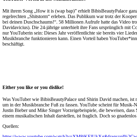
Mit ihrem Song „How it is (wap bap)” erhielt BibisBeautyPalace ganz
regelrechten „Shitstorm“ erleben. Das Publikum war trotz der Kooper
bei deinen Duschschaums!“. 58 Millionen Aufrufe hatte das Video tro
Davidavicius). Die 24-jährige unterhielt ihre Fans ursprünglich mi
nur YouTuberin sein: Dieses Jahr veröffentlichte sie bereits vier Lie
Musikbranche funktionieren kann. Einen Vorteil haben YouTuber*inne
beschäftigt.
Either you like or you dislike!
Was YouTuber wie BibisBeautyPalace und Shirin David machen, ist n
um in der Musikbranche Fuß zu fassen. YouTube scheint für Musik-Ne
Justin Bieber und Mike Singer Vorzeigebeispiele, die beweisen, dass 
einem musikalischen Inhalt darstellen, ist fraglich. Doch so gnadenlo
Quellen:
https://www.youtube.com/watch?v=XM8iKElUkXg&frags=pl%2C