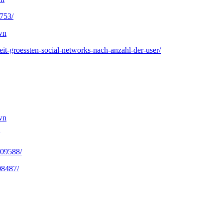
5753/
wn
weit-groessten-social-networks-nach-anzahl-der-user/
wn
109588/
08487/