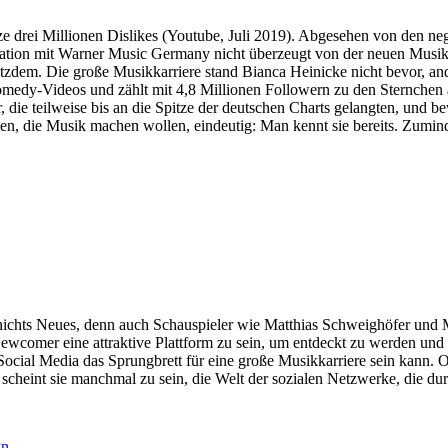
e drei Millionen Dislikes (Youtube, Juli 2019). Abgesehen von den ne
ation mit Warner Music Germany nicht überzeugt von der neuen Musikka
tzdem. Die große Musikkarriere stand Bianca Heinicke nicht bevor, an
t Comedy-Videos und zählt mit 4,8 Millionen Followern zu den Sternch
der, die teilweise bis an die Spitze der deutschen Charts gelangten, und
n, die Musik machen wollen, eindeutig: Man kennt sie bereits. Zumind
ichts Neues, denn auch Schauspieler wie Matthias Schweighöfer und 
wcomer eine attraktive Plattform zu sein, um entdeckt zu werden und 
Social Media das Sprungbrett für eine große Musikkarriere sein kann. O
s scheint sie manchmal zu sein, die Welt der sozialen Netzwerke, die d
wn