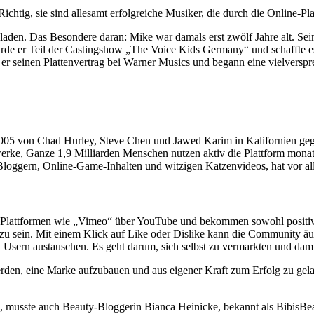
chtig, sie sind allesamt erfolgreiche Musiker, die durch die Online-
n. Das Besondere daran: Mike war damals erst zwölf Jahre alt. Seine 
urde er Teil der Castingshow „The Voice Kids Germany“ und schaffte es
eb er seinen Plattenvertrag bei Warner Musics und begann eine vielversp
005 von Chad Hurley, Steve Chen und Jawed Karim in Kalifornien gegrü
werke, Ganze 1,9 Milliarden Menschen nutzen aktiv die Plattform mona
-Bloggern, Online-Game-Inhalten und witzigen Katzenvideos, hat vor al
r Plattformen wie „Vimeo“ über YouTube und bekommen sowohl positive
 zu sein. Mit einem Klick auf Like oder Dislike kann die Community äuß
 Usern austauschen. Es geht darum, sich selbst zu vermarkten und dami
rden, eine Marke aufzubauen und aus eigener Kraft zum Erfolg zu gelan
, musste auch Beauty-Bloggerin Bianca Heinicke, bekannt als BibisBea