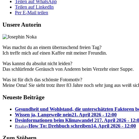
Teilen auf WhatsApp
Teilen auf LinkedIn
Per E-Mail teilen
Unsere Autorin
Was machst du an einem überraschend freien Tag?
Ich treffe mich auf einen Kaffee mit meiner Freundin.
Was kannst du absolut nicht leiden?
Das schlürfende Geräusch von Anderen beim Verzehr einer Suppe.
Was ist für dich das schönste Fotomotiv?
Meine Oma! Sie sieht trotz ihrer 83 Jahre noch sehr jung aus weiß sich
Neueste Beiträge
Gesundheit und Wohlstand, die unterschätzten Faktoren 
Wissen ja, Langeweile nein
21. April 2026 - 12:00
Desinformationen beim Klimawandel 2
17. April 2026 - 12:
How To: Drehbuch schreiben
14. April 2026 - 12:00
Pixabay
Zum Stöbern