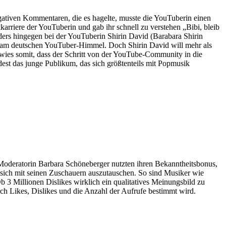
gativen Kommentaren, die es hagelte, musste die YouTuberin einen
rriere der YouTuberin und gab ihr schnell zu verstehen „Bibi, bleib
ders hingegen bei der YouTuberin Shirin David (Barabara Shirin
en am deutschen YouTuber-Himmel. Doch Shirin David will mehr als
 bewies somit, dass der Schritt von der YouTube-Community in die
est das junge Publikum, das sich größtenteils mit Popmusik
Moderatorin Barbara Schöneberger nutzten ihren Bekanntheitsbonus,
sich mit seinen Zuschauern auszutauschen. So sind Musiker wie
b 3 Millionen Dislikes wirklich ein qualitatives Meinungsbild zu
urch Likes, Dislikes und die Anzahl der Aufrufe bestimmt wird.