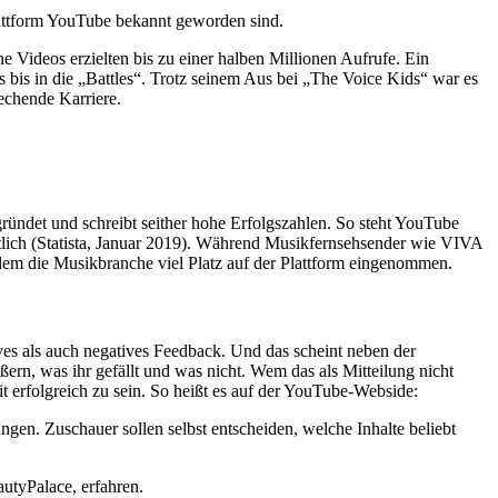
Plattform YouTube bekannt geworden sind.
Videos erzielten bis zu einer halben Millionen Aufrufe. Ein
 bis in die „Battles“. Trotz seinem Aus bei „The Voice Kids“ war es
rechende Karriere.
ndet und schreibt seither hohe Erfolgszahlen. So steht YouTube
tlich (Statista, Januar 2019). Während Musikfernsehsender wie VIVA
lem die Musikbranche viel Platz auf der Plattform eingenommen.
s als auch negatives Feedback. Und das scheint neben der
ern, was ihr gefällt und was nicht. Wem das als Mitteilung nicht
t erfolgreich zu sein. So heißt es auf der YouTube-Webside:
gen. Zuschauer sollen selbst entscheiden, welche Inhalte beliebt
utyPalace, erfahren.