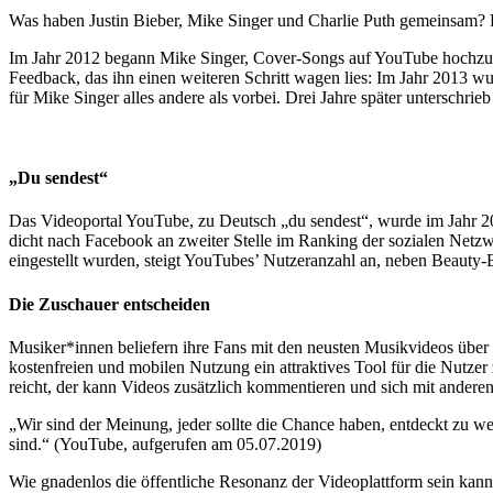
Was haben Justin Bieber, Mike Singer und Charlie Puth gemeinsam? Ri
Im Jahr 2012 begann Mike Singer, Cover-Songs auf YouTube hochzulade
Feedback, das ihn einen weiteren Schritt wagen lies: Im Jahr 2013 w
für Mike Singer alles andere als vorbei. Drei Jahre später unterschri
„Du sendest“
Das Videoportal YouTube, zu Deutsch „du sendest“, wurde im Jahr 2
dicht nach Facebook an zweiter Stelle im Ranking der sozialen Netz
eingestellt wurden, steigt YouTubes’ Nutzeranzahl an, neben Beauty
Die Zuschauer entscheiden
Musiker*innen beliefern ihre Fans mit den neusten Musikvideos übe
kostenfreien und mobilen Nutzung ein attraktives Tool für die Nutzer
reicht, der kann Videos zusätzlich kommentieren und sich mit anderen
„Wir sind der Meinung, jeder sollte die Chance haben, entdeckt zu we
sind.“ (YouTube, aufgerufen am 05.07.2019)
Wie gnadenlos die öffentliche Resonanz der Videoplattform sein kann