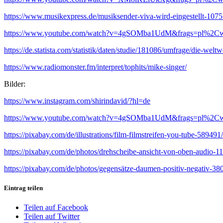
https://www.musikexpress.de/musiksender-viva-wird-eingestellt-107
https://www.youtube.com/watch?v=4gSOMba1UdM&frags=pl%2C
https://de.statista.com/statistik/daten/studie/181086/umfrage/die-welt
https://www.radiomonster.fm/interpret/tophits/mike-singer/
Bilder:
https://www.instagram.com/shirindavid/?hl=de
https://www.youtube.com/watch?v=4gSOMba1UdM&frags=pl%2C
https://pixabay.com/de/illustrations/film-filmstreifen-you-tube-589491/
https://pixabay.com/de/photos/drehscheibe-ansicht-von-oben-audio-1
https://pixabay.com/de/photos/gegensätze-daumen-positiv-negativ-38
Eintrag teilen
Teilen auf Facebook
Teilen auf Twitter