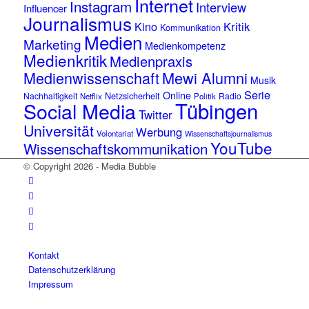
Internet
Instagram
Interview
Influencer
Journalismus
Kino
Kritik
Kommunikation
Medien
Marketing
Medienkompetenz
Medienkritik
Medienpraxis
Medienwissenschaft
Mewi Alumni
Musik
Serie
Online
Netzsicherheit
Nachhaltigkeit
Radio
Netflix
Politik
Tübingen
Social Media
Twitter
Universität
Werbung
Volontariat
Wissenschaftsjournalismus
YouTube
Wissenschaftskommunikation
© Copyright 2026 - Media Bubble
Kontakt
Datenschutzerklärung
Impressum