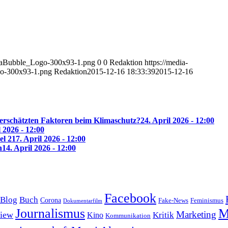
diaBubble_Logo-300x93-1.png
0
0
Redaktion
https://media-
o-300x93-1.png
Redaktion
2015-12-16 18:33:39
2015-12-16
erschätzten Faktoren beim Klimaschutz?
24. April 2026 - 12:00
l 2026 - 12:00
el 2
17. April 2026 - 12:00
n
14. April 2026 - 12:00
Facebook
Blog
Buch
Corona
Feminismus
Fake-News
Dokumentarfilm
Journalismus
M
Marketing
view
Kritik
Kino
Kommunikation