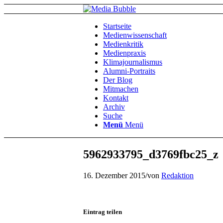
Startseite
Medienwissenschaft
Medienkritik
Medienpraxis
Klimajournalismus
Alumni-Portraits
Der Blog
Mitmachen
Kontakt
Archiv
Suche
Menü
Menü
5962933795_d3769fbc25_z
16. Dezember 2015
/
von
Redaktion
Eintrag teilen