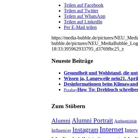
Teilen auf Facebook
Teilen auf Twitter
Teilen auf WhatsApp
Teilen auf LinkedIn
Per E-Mail teilen
https://media-bubble.de/pictures/NEU_Me
bubble.de/pictures/NEU_MediaBubble_Log
18:33:39
5962933795_d3769fbc25_z
Neueste Beiträge
Gesundheit und Wohlstand, die unt
Wissen ja, Langeweile nein
21. Apri
Desinformationen beim Klimawand
How To: Drehbuch schreibe
Pixabay
Zum Stöbern
Alumni Portrait
Alumni
Authentizität
Internet
Instagram
Inter
Influencer