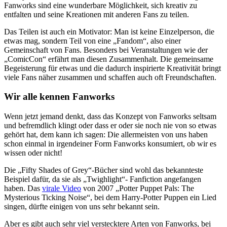
Fanworks sind eine wunderbare Möglichkeit, sich kreativ zu
entfalten und seine Kreationen mit anderen Fans zu teilen.
Das Teilen ist auch ein Motivator: Man ist keine Einzelperson, die
etwas mag, sondern Teil von eine „Fandom“, also einer
Gemeinschaft von Fans. Besonders bei Veranstaltungen wie der
„ComicCon“ erfährt man diesen Zusammenhalt. Die gemeinsame
Begeisterung für etwas und die dadurch inspirierte Kreativität bringt
viele Fans näher zusammen und schaffen auch oft Freundschaften.
Wir alle kennen Fanworks
Wenn jetzt jemand denkt, dass das Konzept von Fanworks seltsam
und befremdlich klingt oder dass er oder sie noch nie von so etwas
gehört hat, dem kann ich sagen: Die allermeisten von uns haben
schon einmal in irgendeiner Form Fanworks konsumiert, ob wir es
wissen oder nicht!
Die „Fifty Shades of Grey“-Bücher sind wohl das bekannteste
Beispiel dafür, da sie als „Twighlight“- Fanfiction angefangen
haben. Das
virale Video
von 2007 „Potter Puppet Pals: The
Mysterious Ticking Noise“, bei dem Harry-Potter Puppen ein Lied
singen, dürfte einigen von uns sehr bekannt sein.
Aber es gibt auch sehr viel verstecktere Arten von Fanworks, bei