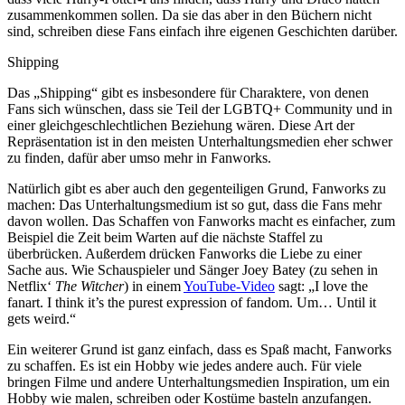
zusammenkommen sollen. Da sie das aber in den Büchern nicht
sind, schreiben diese Fans einfach ihre eigenen Geschichten darüber.
Shipping
Das „Shipping“ gibt es insbesondere für Charaktere, von denen
Fans sich wünschen, dass sie Teil der LGBTQ+ Community und in
einer gleichgeschlechtlichen Beziehung wären. Diese Art der
Repräsentation ist in den meisten Unterhaltungsmedien eher schwer
zu finden, dafür aber umso mehr in Fanworks.
Natürlich gibt es aber auch den gegenteiligen Grund, Fanworks zu
machen: Das Unterhaltungsmedium ist so gut, dass die Fans mehr
davon wollen. Das Schaffen von Fanworks macht es einfacher, zum
Beispiel die Zeit beim Warten auf die nächste Staffel zu
überbrücken. Außerdem drücken Fanworks die Liebe zu einer
Sache aus. Wie Schauspieler und Sänger Joey Batey (zu sehen in
Netflix‘
The Witcher
) in einem
YouTube-Video
sagt: „I love the
fanart. I think it’s the purest expression of fandom. Um… Until it
gets weird.“
Ein weiterer Grund ist ganz einfach, dass es Spaß macht, Fanworks
zu schaffen. Es ist ein Hobby wie jedes andere auch. Für viele
bringen Filme und andere Unterhaltungsmedien Inspiration, um ein
Hobby wie malen, schreiben oder Kostüme basteln anzufangen.