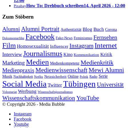
12:00
How To: Drehbuch schreiben
14. April 2026 - 12:00
Pixabay
Zum Stöbern
Alumni Portrait
Alumni
Blog
Buch
Authentizität
Corona
Facebook
Fernsehen
Feminismus
Fake-News
Dokumentarfilm
Internet
Film
Instagram
Homosexualität
Influencer
Journalismus
Interview
Kritik
Kino
Kommunikation
Medien
Medienkritik
Marketing
Medienkompetenz
Medienwissenschaft
Mewi Alumni
Medienpraxis
Serie
Online
Musik
Nachhaltigkeit
Netzsicherheit
Radio
Netflix
Politik
Tübingen
Social Media
Universität
Twitter
Werbung
Volontariat
Wissenschaftsjournalismus
YouTube
Wissenschaftskommunikation
© Copyright 2026 - Media Bubble
Instagram
Facebook
Youtube