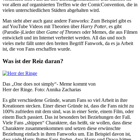
vor allem auf organisierten Treffen wie der ComicConvention, die in
vielen unterschiedlichen Städten abgehalten wird.
Man sieht aber auch ganz andere Fanworks: Zum Beispiel gibt es
auf YouTube Videos mit Theorien über
Harry Potter
, es gibt
(Parodie-)Lieder über
Game of Thrones
oder Memes, die aus Filmen
entwickelt und im Internet verbreitet werden. All das und noch
vieles mehr fällt unter den breiten Begriff Fanwork, da es ja Arbeit
ist, die von Fans erschaffen wurde.
Was ist der Reiz daran?
Das „One does not simply“- Meme kommt von
Herr der Ringe. Foto: Annika Zacharias
Es gibt verschiedene Gründe, warum Fans so viel Arbeit in ihre
Kreationen stecken. Einer dieser Gründe ist, dass die Fans nicht zu
100% zufrieden mit dem sind, was in einer Serie, einem Film, oder
einem Buch passiert. Das ist besonders bei Beziehungen der Fall.
Viele Fans „shippen“ Charaktere, das heißt, sie wollen, dass diese
Charaktere zusammenkommen und setzen diese erwünschte
Beziehung einfach in ihren Fanworks um. Ein Beispiel davon ist,
dass viele Harry-Potter-Fans finden, dass Harry und Draco hätten