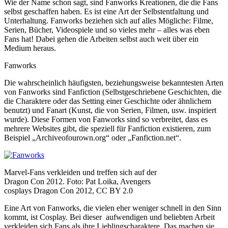
Wie der Name schon sagt, sind Fanworks Kreationen, die die Fans
selbst geschaffen haben. Es ist eine Art der Selbstentfaltung und
Unterhaltung. Fanworks beziehen sich auf alles Mögliche: Filme,
Serien, Bücher, Videospiele und so vieles mehr – alles was eben
Fans hat! Dabei gehen die Arbeiten selbst auch weit über ein
Medium heraus.
Fanworks
Die wahrscheinlich häufigsten, beziehungsweise bekanntesten Arten
von Fanworks sind Fanfiction (Selbstgeschriebene Geschichten, die
die Charaktere oder das Setting einer Geschichte oder ähnlichem
benutzt) und Fanart (Kunst, die von Serien, Filmen, usw. inspiriert
wurde). Diese Formen von Fanworks sind so verbreitet, dass es
mehrere Websites gibt, die speziell für Fanfiction existieren, zum
Beispiel „Archiveofourown.org“ oder „Fanfiction.net“.
Marvel-Fans verkleiden und treffen sich auf der
Dragon Con 2012. Foto: Pat Loika, Avengers
cosplays Dragon Con 2012, CC BY 2.0
Eine Art von Fanworks, die vielen eher weniger schnell in den Sinn
kommt, ist Cosplay. Bei dieser aufwendigen und beliebten Arbeit
verkleiden sich Fans als ihre Lieblingscharaktere. Das machen sie