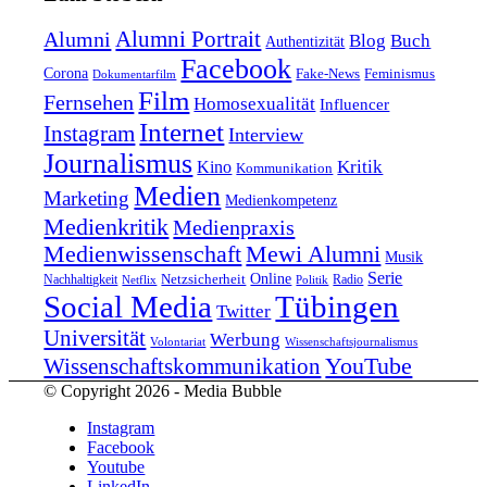
Alumni Portrait
Alumni
Blog
Buch
Authentizität
Facebook
Corona
Feminismus
Fake-News
Dokumentarfilm
Film
Fernsehen
Homosexualität
Influencer
Internet
Instagram
Interview
Journalismus
Kritik
Kino
Kommunikation
Medien
Marketing
Medienkompetenz
Medienkritik
Medienpraxis
Medienwissenschaft
Mewi Alumni
Musik
Serie
Online
Nachhaltigkeit
Netzsicherheit
Radio
Netflix
Politik
Tübingen
Social Media
Twitter
Universität
Werbung
Volontariat
Wissenschaftsjournalismus
YouTube
Wissenschaftskommunikation
© Copyright 2026 - Media Bubble
Instagram
Facebook
Youtube
LinkedIn