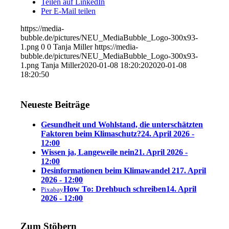
Teilen auf LinkedIn
Per E-Mail teilen
https://media-
bubble.de/pictures/NEU_MediaBubble_Logo-300x93-
1.png
0
0
Tanja Miller
https://media-
bubble.de/pictures/NEU_MediaBubble_Logo-300x93-
1.png
Tanja Miller
2020-01-08 18:20:20
2020-01-08
18:20:50
Neueste Beiträge
Gesundheit und Wohlstand, die unterschätzten
Faktoren beim Klimaschutz?
24. April 2026 -
12:00
Wissen ja, Langeweile nein
21. April 2026 -
12:00
Desinformationen beim Klimawandel 2
17. April
2026 - 12:00
How To: Drehbuch schreiben
14. April
Pixabay
2026 - 12:00
Zum Stöbern