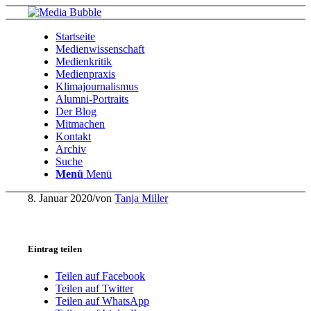
Startseite
Medienwissenschaft
Medienkritik
Medienpraxis
Klimajournalismus
Alumni-Portraits
Der Blog
Mitmachen
Kontakt
Archiv
Suche
Menü
Menü
8. Januar 2020
/
von
Tanja Miller
Eintrag teilen
Teilen auf Facebook
Teilen auf Twitter
Teilen auf WhatsApp