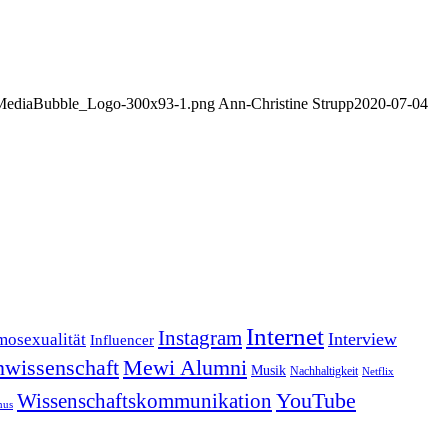
U_MediaBubble_Logo-300x93-1.png
Ann-Christine Strupp
2020-07-04
Internet
Instagram
Interview
osexualität
Influencer
wissenschaft
Mewi Alumni
Musik
Nachhaltigkeit
Netflix
YouTube
Wissenschaftskommunikation
mus