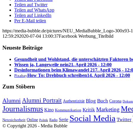
Teilen auf Twitter
Teilen auf WhatsApp
Teilen auf LinkedIn
Per E-Mail teilen
https://media-bubble.de/pictures/NEU_MediaBubble_Logo-300x93-1
12:59:29
2020-07-04 13:00:37
Facebook Werbung_Titelbild
Neueste Beiträge
Gesundheit und Wohlstand, die unterschätzten Faktoren 
Wissen ja, Langeweile nein
21. April 2026 - 12:00
Desinformationen beim Klimawandel 2
17. April 2026 - 12:
How To: Drehbuch schreiben
14. April 2026 - 12:00
Pixabay
Zum Stöbern
Alumni Portrait
Alumni
Blog
Buch
Authentizität
Corona
Dokume
Journalismus
Med
Marketing
Kritik
Kino
Kommunikation
Social Media
Twitter
Serie
Online
Netzsicherheit
Radio
Politik
© Copyright 2026 - Media Bubble