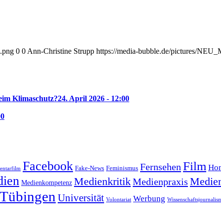
.png
0
0
Ann-Christine Strupp
https://media-bubble.de/pictures/NE
beim Klimaschutz?
24. April 2026 - 12:00
00
Facebook
Film
Fernsehen
Hom
Feminismus
Fake-News
ntarfilm
ien
Medienkritik
Medien
Medienpraxis
Medienkompetenz
Tübingen
Universität
Werbung
Volontariat
Wissenschaftsjournalis