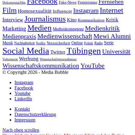
Facebook
Fernsehen
Feminismus
Fake-News
Dokumentarfilm
Internet
Film
Instagram
Homosexualität
Influencer
Journalismus
Interview
Kritik
Kino
Kommunikation
Medien
Medienkritik
Marketing
Medienkompetenz
Medienwissenschaft
Mewi Alumni
Medienpraxis
Serie
Online
Musik
Nachhaltigkeit
Netzsicherheit
Radio
Netflix
Politik
Tübingen
Social Media
Universität
Twitter
Werbung
Volontariat
Wissenschaftsjournalismus
YouTube
Wissenschaftskommunikation
© Copyright 2026 - Media Bubble
Instagram
Facebook
Youtube
LinkedIn
Kontakt
Datenschutzerklärung
Impressum
Nach oben scrollen