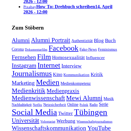
2026 - 12:00
How To: Drehbuch schreiben
14. April
Pixabay
2026 - 12:00
Zum Stöbern
Alumni Portrait
Alumni
Blog
Buch
Authentizität
Facebook
Corona
Feminismus
Fake-News
Dokumentarfilm
Film
Fernsehen
Homosexualität
Influencer
Internet
Instagram
Interview
Journalismus
Kritik
Kino
Kommunikation
Medien
Marketing
Medienkompetenz
Medienkritik
Medienpraxis
Medienwissenschaft
Mewi Alumni
Musik
Serie
Online
Nachhaltigkeit
Netzsicherheit
Radio
Netflix
Politik
Tübingen
Social Media
Twitter
Universität
Werbung
Volontariat
Wissenschaftsjournalismus
YouTube
Wissenschaftskommunikation