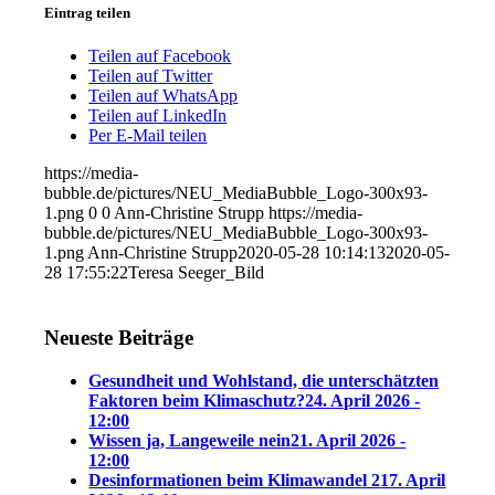
Eintrag teilen
Teilen auf Facebook
Teilen auf Twitter
Teilen auf WhatsApp
Teilen auf LinkedIn
Per E-Mail teilen
https://media-
bubble.de/pictures/NEU_MediaBubble_Logo-300x93-
1.png
0
0
Ann-Christine Strupp
https://media-
bubble.de/pictures/NEU_MediaBubble_Logo-300x93-
1.png
Ann-Christine Strupp
2020-05-28 10:14:13
2020-05-
28 17:55:22
Teresa Seeger_Bild
Neueste Beiträge
Gesundheit und Wohlstand, die unterschätzten
Faktoren beim Klimaschutz?
24. April 2026 -
12:00
Wissen ja, Langeweile nein
21. April 2026 -
12:00
Desinformationen beim Klimawandel 2
17. April