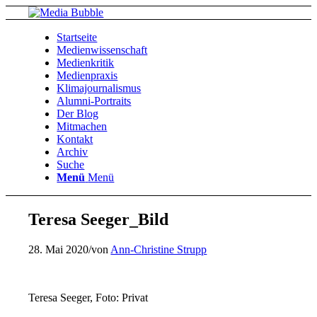
Startseite
Medienwissenschaft
Medienkritik
Medienpraxis
Klimajournalismus
Alumni-Portraits
Der Blog
Mitmachen
Kontakt
Archiv
Suche
Menü
Menü
Teresa Seeger_Bild
28. Mai 2020
/
von
Ann-Christine Strupp
Teresa Seeger, Foto: Privat