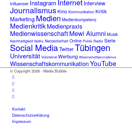
Internet
Instagram
Interview
Influencer
Journalismus
Kino
Kritik
Kommunikation
Medien
Marketing
Medienkompetenz
Medienkritik
Medienpraxis
Medienwissenschaft
Mewi Alumni
Musik
Serie
Online
Netzsicherheit
Nachhaltigkeit
Radio
Netflix
Politik
Tübingen
Social Media
Twitter
Universität
Werbung
Volontariat
Wissenschaftsjournalismus
YouTube
Wissenschaftskommunikation
© Copyright 2026 - Media Bubble
Kontakt
Datenschutzerklärung
Impressum