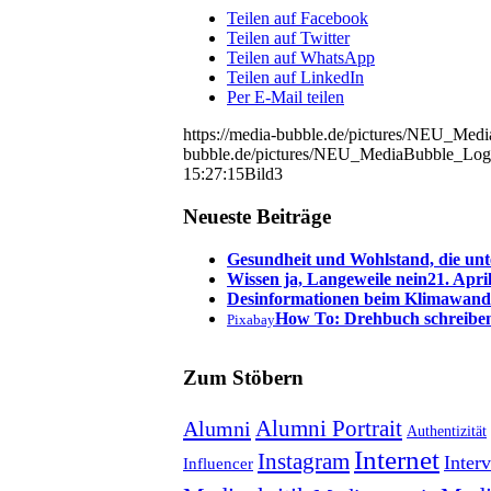
Teilen auf Facebook
Teilen auf Twitter
Teilen auf WhatsApp
Teilen auf LinkedIn
Per E-Mail teilen
https://media-bubble.de/pictures/NEU_Me
bubble.de/pictures/NEU_MediaBubble_Log
15:27:15
Bild3
Neueste Beiträge
Gesundheit und Wohlstand, die unt
Wissen ja, Langeweile nein
21. Apri
Desinformationen beim Klimawand
How To: Drehbuch schreibe
Pixabay
Zum Stöbern
Alumni Portrait
Alumni
Authentizität
Internet
Instagram
Inter
Influencer