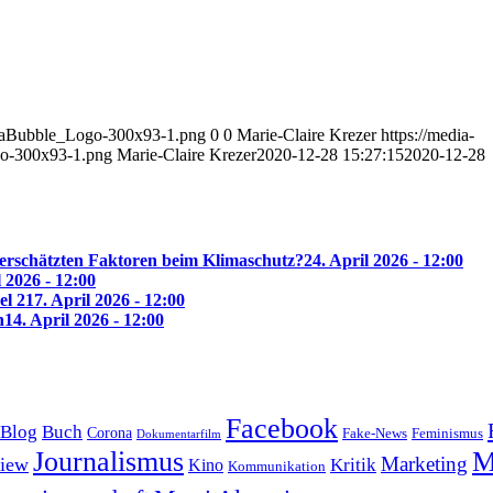
diaBubble_Logo-300x93-1.png
0
0
Marie-Claire Krezer
https://media-
o-300x93-1.png
Marie-Claire Krezer
2020-12-28 15:27:15
2020-12-28
erschätzten Faktoren beim Klimaschutz?
24. April 2026 - 12:00
l 2026 - 12:00
el 2
17. April 2026 - 12:00
n
14. April 2026 - 12:00
Facebook
Blog
Buch
Corona
Feminismus
Fake-News
Dokumentarfilm
Journalismus
M
Marketing
view
Kritik
Kino
Kommunikation