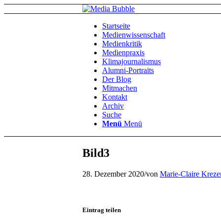
Startseite
Medienwissenschaft
Medienkritik
Medienpraxis
Klimajournalismus
Alumni-Portraits
Der Blog
Mitmachen
Kontakt
Archiv
Suche
Menü
Menü
Bild3
28. Dezember 2020
/
von
Marie-Claire Kreze
Eintrag teilen