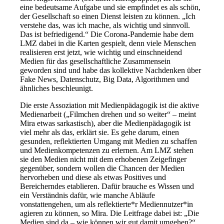
eine bedeutsame Aufgabe und sie empfindet es als schön,
der Gesellschaft so einen Dienst leisten zu können. „Ich
verstehe das, was ich mache, als wichtig und sinnvoll.
Das ist befriedigend.“ Die Corona-Pandemie habe dem
LMZ dabei in die Karten gespielt, denn viele Menschen
realisieren erst jetzt, wie wichtig und einschneidend
Medien für das gesellschaftliche Zusammensein
geworden sind und habe das kollektive Nachdenken über
Fake News, Datenschutz, Big Data, Algorithmen und
ähnliches beschleunigt.
Die erste Assoziation mit Medienpädagogik ist die aktive
Medienarbeit („Filmchen drehen und so weiter“ – meint
Mira etwas sarkastisch), aber die Medienpädagogik ist
viel mehr als das, erklärt sie. Es gehe darum, einen
gesunden, reflektierten Umgang mit Medien zu schaffen
und Medienkompetenzen zu erlernen. Am LMZ stehen
sie den Medien nicht mit dem erhobenen Zeigefinger
gegenüber, sondern wollen die Chancen der Medien
hervorheben und diese als etwas Positives und
Bereicherndes etablieren. Dafür brauche es Wissen und
ein Verständnis dafür, wie manche Abläufe
vonstattengehen, um als reflektierte*r Mediennutzer*in
agieren zu können, so Mira. Die Leitfrage dabei ist: „Die
Medien sind da – wie können wir gut damit umgehen?“