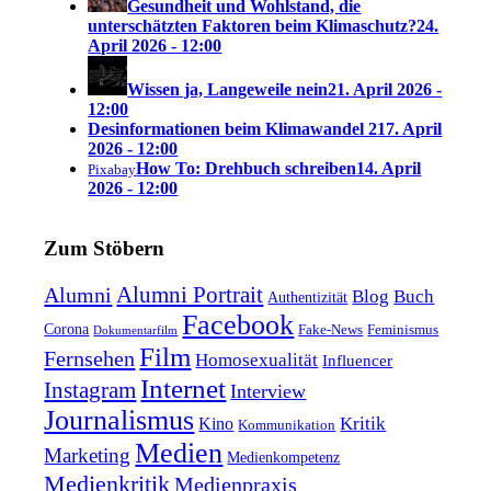
Gesundheit und Wohlstand, die
unterschätzten Faktoren beim Klimaschutz?
24.
April 2026 - 12:00
Wissen ja, Langeweile nein
21. April 2026 -
12:00
Desinformationen beim Klimawandel 2
17. April
2026 - 12:00
How To: Drehbuch schreiben
14. April
Pixabay
2026 - 12:00
Zum Stöbern
Alumni Portrait
Alumni
Blog
Buch
Authentizität
Facebook
Corona
Feminismus
Fake-News
Dokumentarfilm
Film
Fernsehen
Homosexualität
Influencer
Internet
Instagram
Interview
Journalismus
Kritik
Kino
Kommunikation
Medien
Marketing
Medienkompetenz
Medienkritik
Medienpraxis