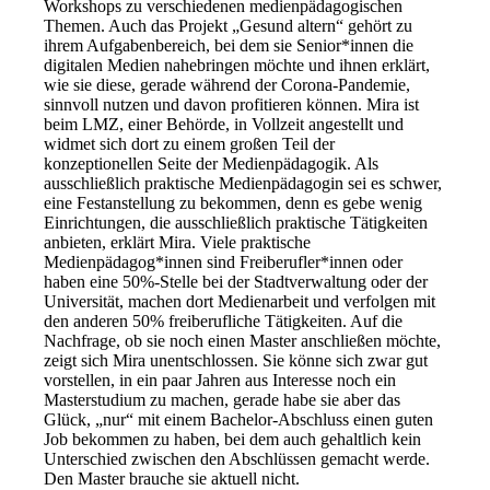
Workshops zu verschiedenen medienpädagogischen
Themen. Auch das Projekt „Gesund altern“ gehört zu
ihrem Aufgabenbereich, bei dem sie Senior*innen die
digitalen Medien nahebringen möchte und ihnen erklärt,
wie sie diese, gerade während der Corona-Pandemie,
sinnvoll nutzen und davon profitieren können. Mira ist
beim LMZ, einer Behörde, in Vollzeit angestellt und
widmet sich dort zu einem großen Teil der
konzeptionellen Seite der Medienpädagogik. Als
ausschließlich praktische Medienpädagogin sei es schwer,
eine Festanstellung zu bekommen, denn es gebe wenig
Einrichtungen, die ausschließlich praktische Tätigkeiten
anbieten, erklärt Mira. Viele praktische
Medienpädagog*innen sind Freiberufler*innen oder
haben eine 50%-Stelle bei der Stadtverwaltung oder der
Universität, machen dort Medienarbeit und verfolgen mit
den anderen 50% freiberufliche Tätigkeiten. Auf die
Nachfrage, ob sie noch einen Master anschließen möchte,
zeigt sich Mira unentschlossen. Sie könne sich zwar gut
vorstellen, in ein paar Jahren aus Interesse noch ein
Masterstudium zu machen, gerade habe sie aber das
Glück, „nur“ mit einem Bachelor-Abschluss einen guten
Job bekommen zu haben, bei dem auch gehaltlich kein
Unterschied zwischen den Abschlüssen gemacht werde.
Den Master brauche sie aktuell nicht.