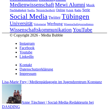
Medienwissenschaft
Mewi Alumni
Musik
Serie
Online
Nachhaltigkeit
Netzsicherheit
Radio
Netflix
Politik
Tübingen
Social Media
Twitter
Universität
Werbung
Volontariat
Wissenschaftsjournalismus
YouTube
Wissenschaftskommunikation
© Copyright 2026 - Media Bubble
Instagram
Facebook
Youtube
LinkedIn
Kontakt
Datenschutzerklärung
Impressum
Lisa-Marie Frey | Medienpädagogin im Jugendzentrum Konstanz
Anne Täschner | Social-Media-Redakteurin bei
DASDING