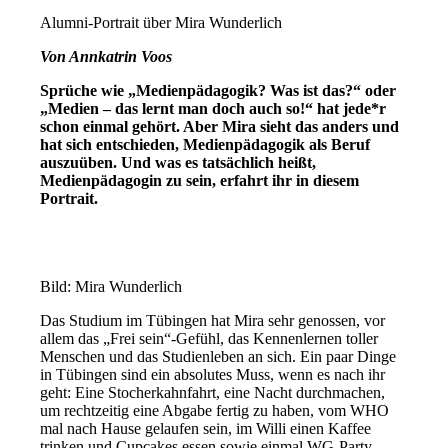
Alumni-Portrait über Mira Wunderlich
Von Annkatrin Voos
Sprüche wie „Medienpädagogik? Was ist das?“ oder
„Medien – das lernt man doch auch so!“ hat jede*r
schon einmal gehört. Aber Mira sieht das anders und
hat sich entschieden, Medienpädagogik als Beruf
auszuüben. Und was es tatsächlich heißt,
Medienpädagogin zu sein, erfahrt ihr in diesem
Portrait.
Bild: Mira Wunderlich
Das Studium im Tübingen hat Mira sehr genossen, vor
allem das „Frei sein“-Gefühl, das Kennenlernen toller
Menschen und das Studienleben an sich. Ein paar Dinge
in Tübingen sind ein absolutes Muss, wenn es nach ihr
geht: Eine Stocherkahnfahrt, eine Nacht durchmachen,
um rechtzeitig eine Abgabe fertig zu haben, vom WHO
mal nach Hause gelaufen sein, im Willi einen Kaffee
trinken und Cupcakes essen sowie einmal WG-Party-