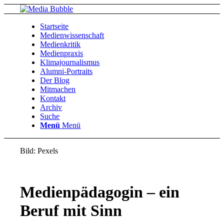
Startseite
Medienwissenschaft
Medienkritik
Medienpraxis
Klimajournalismus
Alumni-Portraits
Der Blog
Mitmachen
Kontakt
Archiv
Suche
Menü
Menü
Bild: Pexels
Medienpädagogin – ein
Beruf mit Sinn