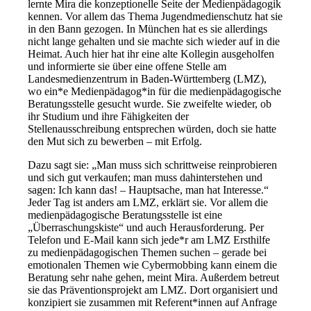
lernte Mira die konzeptionelle Seite der Medienpädagogik
kennen. Vor allem das Thema Jugendmedienschutz hat sie
in den Bann gezogen. In München hat es sie allerdings
nicht lange gehalten und sie machte sich wieder auf in die
Heimat. Auch hier hat ihr eine alte Kollegin ausgeholfen
und informierte sie über eine offene Stelle am
Landesmedienzentrum in Baden-Württemberg (LMZ),
wo ein*e Medienpädagog*in für die medienpädagogische
Beratungsstelle gesucht wurde. Sie zweifelte wieder, ob
ihr Studium und ihre Fähigkeiten der
Stellenausschreibung entsprechen würden, doch sie hatte
den Mut sich zu bewerben – mit Erfolg.
Dazu sagt sie: „Man muss sich schrittweise reinprobieren
und sich gut verkaufen; man muss dahinterstehen und
sagen: Ich kann das! – Hauptsache, man hat Interesse.“
Jeder Tag ist anders am LMZ, erklärt sie. Vor allem die
medienpädagogische Beratungsstelle ist eine
„Überraschungskiste“ und auch Herausforderung. Per
Telefon und E-Mail kann sich jede*r am LMZ Ersthilfe
zu medienpädagogischen Themen suchen – gerade bei
emotionalen Themen wie Cybermobbing kann einem die
Beratung sehr nahe gehen, meint Mira. Außerdem betreut
sie das Präventionsprojekt am LMZ. Dort organisiert und
konzipiert sie zusammen mit Referent*innen auf Anfrage