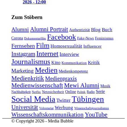
2026 - 12:00
Zum Stöbern
Alumni Portrait
Alumni
Blog
Buch
Authentizität
Facebook
Corona
Feminismus
Fake-News
Dokumentarfilm
Film
Fernsehen
Homosexualität
Influencer
Internet
Instagram
Interview
Journalismus
Kritik
Kino
Kommunikation
Medien
Marketing
Medienkompetenz
Medienkritik
Medienpraxis
Medienwissenschaft
Mewi Alumni
Musik
Serie
Online
Nachhaltigkeit
Netzsicherheit
Radio
Netflix
Politik
Tübingen
Social Media
Twitter
Universität
Werbung
Volontariat
Wissenschaftsjournalismus
YouTube
Wissenschaftskommunikation
© Copyright 2026 - Media Bubble