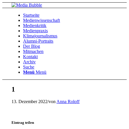
Startseite
Medienwissenschaft
Medienkritik
Medienpraxis
Klimajournalismus
Alumni-Portraits
Der Blog
Mitmachen
Kontakt
Archiv
Suche
Menü
Menü
1
13. Dezember 2022
/
von
Anna Roloff
Eintrag teilen