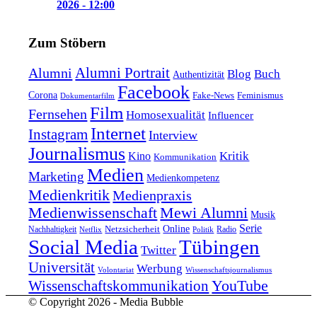
2026 - 12:00
Zum Stöbern
Alumni Portrait
Alumni
Blog
Buch
Authentizität
Facebook
Corona
Feminismus
Fake-News
Dokumentarfilm
Film
Fernsehen
Homosexualität
Influencer
Internet
Instagram
Interview
Journalismus
Kritik
Kino
Kommunikation
Medien
Marketing
Medienkompetenz
Medienkritik
Medienpraxis
Medienwissenschaft
Mewi Alumni
Musik
Serie
Online
Nachhaltigkeit
Netzsicherheit
Radio
Netflix
Politik
Tübingen
Social Media
Twitter
Universität
Werbung
Volontariat
Wissenschaftsjournalismus
YouTube
Wissenschaftskommunikation
© Copyright 2026 - Media Bubble