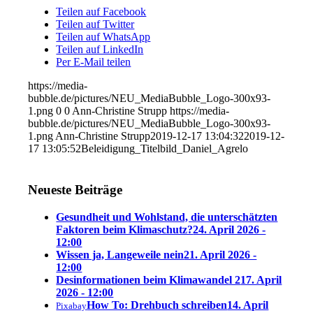
Teilen auf Facebook
Teilen auf Twitter
Teilen auf WhatsApp
Teilen auf LinkedIn
Per E-Mail teilen
https://media-
bubble.de/pictures/NEU_MediaBubble_Logo-300x93-
1.png
0
0
Ann-Christine Strupp
https://media-
bubble.de/pictures/NEU_MediaBubble_Logo-300x93-
1.png
Ann-Christine Strupp
2019-12-17 13:04:32
2019-12-
17 13:05:52
Beleidigung_Titelbild_Daniel_Agrelo
Neueste Beiträge
Gesundheit und Wohlstand, die unterschätzten
Faktoren beim Klimaschutz?
24. April 2026 -
12:00
Wissen ja, Langeweile nein
21. April 2026 -
12:00
Desinformationen beim Klimawandel 2
17. April
2026 - 12:00
How To: Drehbuch schreiben
14. April
Pixabay