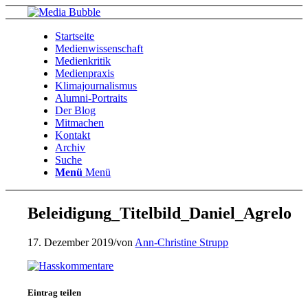
Startseite
Medienwissenschaft
Medienkritik
Medienpraxis
Klimajournalismus
Alumni-Portraits
Der Blog
Mitmachen
Kontakt
Archiv
Suche
Menü
Menü
Beleidigung_Titelbild_Daniel_Agrelo
17. Dezember 2019
/
von
Ann-Christine Strupp
Eintrag teilen