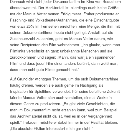
Dennoch wird nicht jeder Dokumentarfilm im Kino von Besuchern
überschwemmt. Der Marktanteil ist allerdings auch keine Größe,
mit der Marcus Vetter seinen Erfolg misst. Früher produzierte er
Fasching- und Volkstheater-Aufnahmen, die eine Einschaltquote
von etwa 25% im Fernsehen erreichten ̶ eine Menge, die ihm mit
seinen Dokumentarfilmen heute nicht gelingt. Anstatt auf die
Zuschauerzahl zu achten, geht es Marcus Vetter darum, wie
seine Rezipienten den Film wahrnehmen. „Ich glaube, wenn man
Filmlinks verschickt an ganz unbekannte Menschen und sie
zurückkommen und sagen: ‚Mann, das war ja ein spannender
Film‘ und dass jeder Film einen anders berührt, dann weiß man,
dass man echt gute Filme gemacht hat.“
Auf Grund der wichtigen Themen, um die sich Dokumentarfilme
häufig drehen, werden sie auch gerne im Nachgang als
Inspiration für Spielfilme verwendet. Für seine berufliche Zukunft
könnte Marcus Vetter sich auch vorstellen, einmal Werke in
diesem Genre zu produzieren. „Es gibt viele Geschichten, die
man im Dokumentarfilm nicht erzählen kann, weil zum Beispiel
das Archivmaterial nicht da ist, weil es in der Vergangenheit
spielt.“ Trotzdem möchte er dabei immer in der Realität bleiben:
„Die absolute Fiktion interessiert mich gar nicht.“