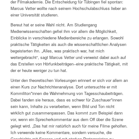
der Filmakademie. Die Entscheidung für Tübingen fiel spontan:
Marcus Vetter wollte nach seinem Hochschulabschluss lieber an
einer Universität studieren.
Bereut hat er seine Wahl nicht. Am Studiengang
Medienwissenschaften gefiel ihm vor allem die Möglichkeit,
Einblicke in verschiedene Medienbereiche zu erlangen. Sowohl
praktische Tätigkeiten als auch die wissenschaftlichen Analysen
begeisterten ihn. „Alles, was praktisch war, hat mich
weitergebracht“, sagt Marcus Vetter und verweist dabei auch auf
das Erstellen von Hörfunkbeiträgen ̶ eine praktische Tätigkeit, mit
der er heute weniger zu tun hat.
Unter den theoretischen Vorlesungen erinnert er sich vor allem an
einen Kurs zur Nachrichtenanalyse. Dort untersuchte er mit
Kommiliton*innen die Wahrnehmung von Tagesschaubeiträgen.
Dabei fanden sie heraus, dass es schwer für Zuschauer*innen
sein kann, Inhalte zu verarbeiten, wenn Bild und Ton nicht
wirklich gut zusammenpassen. Das kommt zum Beispiel dann
vor, wenn ein Sprecherkommentar aus dem Off über die Szene
gelegt wird. „Das hat mir natürlich auch für meine Filme geholfen.
Ich verwende keine Kommentare, sondern versuche, die
Geschichte mit Szenen und mit starken Protagonisten zu