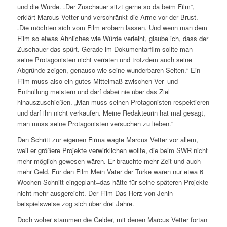
und die Würde. „Der Zuschauer sitzt gerne so da beim Film“,
erklärt Marcus Vetter und verschränkt die Arme vor der Brust.
„Die möchten sich vom Film erobern lassen. Und wenn man dem
Film so etwas Ähnliches wie Würde verleiht, glaube ich, dass der
Zuschauer das spürt. Gerade im Dokumentarfilm sollte man
seine Protagonisten nicht verraten und trotzdem auch seine
Abgründe zeigen, genauso wie seine wunderbaren Seiten.“ Ein
Film muss also ein gutes Mittelmaß zwischen Ver- und
Enthüllung meistern und darf dabei nie über das Ziel
hinauszuschießen. „Man muss seinen Protagonisten respektieren
und darf ihn nicht verkaufen. Meine Redakteurin hat mal gesagt,
man muss seine Protagonisten versuchen zu lieben.“
Den Schritt zur eigenen Firma wagte Marcus Vetter vor allem,
weil er größere Projekte verwirklichen wollte, die beim SWR nicht
mehr möglich gewesen wären. Er brauchte mehr Zeit und auch
mehr Geld. Für den Film Mein Vater der Türke waren nur etwa 6
Wochen Schnitt eingeplant ̶ das hätte für seine späteren Projekte
nicht mehr ausgereicht. Der Film Das Herz von Jenin
beispielsweise zog sich über drei Jahre.
Doch woher stammen die Gelder, mit denen Marcus Vetter fortan