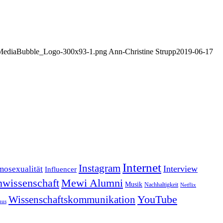
U_MediaBubble_Logo-300x93-1.png
Ann-Christine Strupp
2019-06-17
Internet
Instagram
Interview
osexualität
Influencer
wissenschaft
Mewi Alumni
Musik
Nachhaltigkeit
Netflix
YouTube
Wissenschaftskommunikation
mus