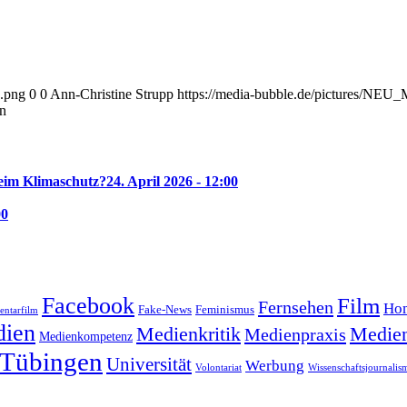
.png
0
0
Ann-Christine Strupp
https://media-bubble.de/pictures/NE
n
beim Klimaschutz?
24. April 2026 - 12:00
00
Facebook
Film
Fernsehen
Hom
Feminismus
Fake-News
ntarfilm
ien
Medienkritik
Medien
Medienpraxis
Medienkompetenz
Tübingen
Universität
Werbung
Volontariat
Wissenschaftsjournalis