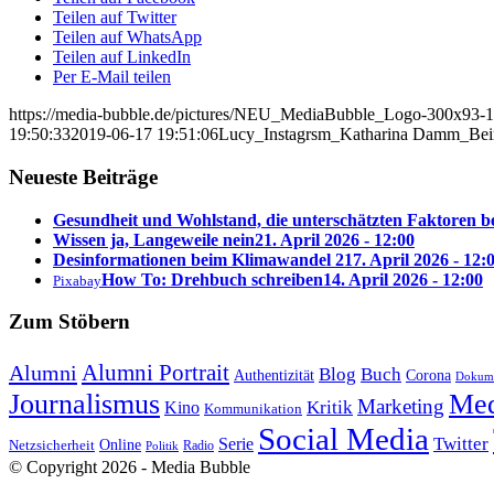
Teilen auf Twitter
Teilen auf WhatsApp
Teilen auf LinkedIn
Per E-Mail teilen
https://media-bubble.de/pictures/NEU_MediaBubble_Logo-300x93-1
19:50:33
2019-06-17 19:51:06
Lucy_Instagrsm_Katharina Damm_Bei
Neueste Beiträge
Gesundheit und Wohlstand, die unterschätzten Faktoren 
Wissen ja, Langeweile nein
21. April 2026 - 12:00
Desinformationen beim Klimawandel 2
17. April 2026 - 12:
How To: Drehbuch schreiben
14. April 2026 - 12:00
Pixabay
Zum Stöbern
Alumni Portrait
Alumni
Blog
Buch
Authentizität
Corona
Dokume
Journalismus
Med
Marketing
Kritik
Kino
Kommunikation
Social Media
Twitter
Serie
Online
Netzsicherheit
Radio
Politik
© Copyright 2026 - Media Bubble