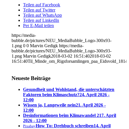
Teilen auf Facebook
Teilen auf Twitter
Teilen auf WhatsApp
Teilen auf LinkedIn
Per E-Mail teilen
https://media-
bubble.de/pictures/NEU_MediaBubble_Logo-300x93-
1.png
0
0
Marvin Gedigk
https://media-
bubble.de/pictures/NEU_MediaBubble_Logo-300x93-
1.png
Marvin Gedigk
2018-03-02 16:51:40
2018-03-02
16:51:40
Til_Minde_om_Rigsforsamlingen_paa_Eidsvold_1814
Neueste Beiträge
Gesundheit und Wohlstand, die unterschätzten
Faktoren beim Klimaschutz?
24. April 2026 -
12:00
Wissen ja, Langeweile nein
21. April 2026 -
12:00
Desinformationen beim Klimawandel 2
17. April
2026 - 12:00
How To: Drehbuch schreiben
14. April
Pixabay