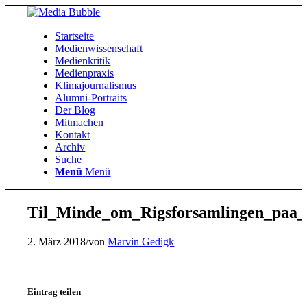
Startseite
Medienwissenschaft
Medienkritik
Medienpraxis
Klimajournalismus
Alumni-Portraits
Der Blog
Mitmachen
Kontakt
Archiv
Suche
Menü
Menü
Til_Minde_om_Rigsforsamlingen_paa_
2. März 2018
/
von
Marvin Gedigk
Eintrag teilen