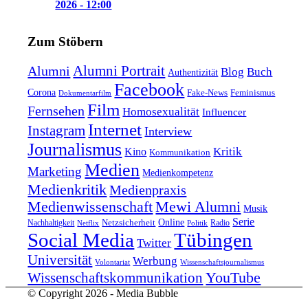
2026 - 12:00
Zum Stöbern
Alumni Portrait
Alumni
Blog
Buch
Authentizität
Facebook
Corona
Feminismus
Fake-News
Dokumentarfilm
Film
Fernsehen
Homosexualität
Influencer
Internet
Instagram
Interview
Journalismus
Kritik
Kino
Kommunikation
Medien
Marketing
Medienkompetenz
Medienkritik
Medienpraxis
Medienwissenschaft
Mewi Alumni
Musik
Serie
Online
Nachhaltigkeit
Netzsicherheit
Radio
Netflix
Politik
Tübingen
Social Media
Twitter
Universität
Werbung
Volontariat
Wissenschaftsjournalismus
YouTube
Wissenschaftskommunikation
© Copyright 2026 - Media Bubble