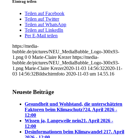
Eintrag teilen
Teilen auf Facebook
Teilen auf Twitter
Teilen auf WhatsApp
Teilen auf LinkedIn
Per E-Mail teilen
https://media-
bubble.de/pictures/NEU_MediaBubble_Logo-300x93-
1.png
0
0
Marie-Claire Krezer
https://media-
bubble.de/pictures/NEU_MediaBubble_Logo-300x93-
1.png
Marie-Claire Krezer
2020-11-03 14:56:32
2020-11-
03 14:56:32
Bildschirmfoto 2020-11-03 um 14.55.16
Neueste Beiträge
Gesundheit und Wohlstand, die unterschätzten
Faktoren beim Klimaschutz?
24. April 2026 -
12:00
Wissen ja, Langeweile nein
21. April 2026 -
12:00
Desinformationen beim Klimawandel 2
17. April
2026 - 12:00