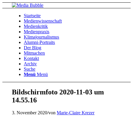
Startseite
Medienwissenschaft
Medienkritik
Medienpraxis
Klimajournalismus
Alumni-Portraits
Der Blog
Mitmachen
Kontakt
Archiv
Suche
Menü
Menü
Bildschirmfoto 2020-11-03 um
14.55.16
3. November 2020
/
von
Marie-Claire Krezer