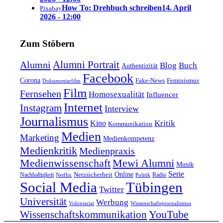
How To: Drehbuch schreiben
14. April
Pixabay
2026 - 12:00
Zum Stöbern
Alumni Portrait
Alumni
Blog
Buch
Authentizität
Facebook
Corona
Feminismus
Fake-News
Dokumentarfilm
Film
Fernsehen
Homosexualität
Influencer
Internet
Instagram
Interview
Journalismus
Kritik
Kino
Kommunikation
Medien
Marketing
Medienkompetenz
Medienkritik
Medienpraxis
Medienwissenschaft
Mewi Alumni
Musik
Serie
Online
Nachhaltigkeit
Netzsicherheit
Radio
Netflix
Politik
Tübingen
Social Media
Twitter
Universität
Werbung
Volontariat
Wissenschaftsjournalismus
YouTube
Wissenschaftskommunikation