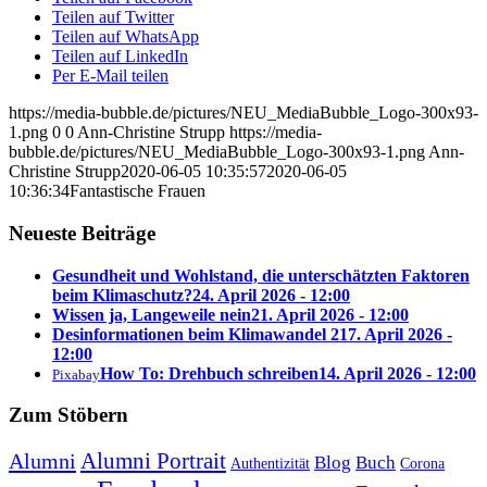
Teilen auf Twitter
Teilen auf WhatsApp
Teilen auf LinkedIn
Per E-Mail teilen
https://media-bubble.de/pictures/NEU_MediaBubble_Logo-300x93-
1.png
0
0
Ann-Christine Strupp
https://media-
bubble.de/pictures/NEU_MediaBubble_Logo-300x93-1.png
Ann-
Christine Strupp
2020-06-05 10:35:57
2020-06-05
10:36:34
Fantastische Frauen
Neueste Beiträge
Gesundheit und Wohlstand, die unterschätzten Faktoren
beim Klimaschutz?
24. April 2026 - 12:00
Wissen ja, Langeweile nein
21. April 2026 - 12:00
Desinformationen beim Klimawandel 2
17. April 2026 -
12:00
How To: Drehbuch schreiben
14. April 2026 - 12:00
Pixabay
Zum Stöbern
Alumni Portrait
Alumni
Blog
Buch
Authentizität
Corona