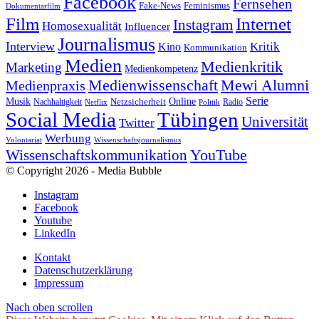
Facebook
Fernsehen
Feminismus
Fake-News
Dokumentarfilm
Internet
Film
Instagram
Homosexualität
Influencer
Journalismus
Interview
Kritik
Kino
Kommunikation
Medien
Medienkritik
Marketing
Medienkompetenz
Medienwissenschaft
Mewi Alumni
Medienpraxis
Serie
Online
Musik
Nachhaltigkeit
Netzsicherheit
Radio
Netflix
Politik
Tübingen
Social Media
Universität
Twitter
Werbung
Volontariat
Wissenschaftsjournalismus
YouTube
Wissenschaftskommunikation
© Copyright 2026 - Media Bubble
Instagram
Facebook
Youtube
LinkedIn
Kontakt
Datenschutzerklärung
Impressum
Nach oben scrollen