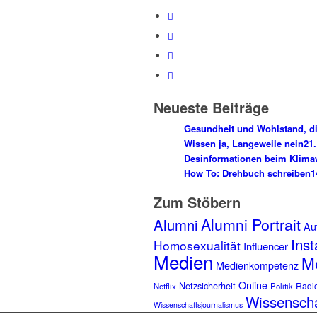
Neueste Beiträge
Gesundheit und Wohlstand, di
Wissen ja, Langeweile nein
21.
Desinformationen beim Klima
How To: Drehbuch schreiben
1
Zum Stöbern
Alumni Portrait
Alumni
Aut
Ins
Homosexualität
Influencer
Medien
Me
Medienkompetenz
Online
Netzsicherheit
Radi
Netflix
Politik
Wissensch
Wissenschaftsjournalismus