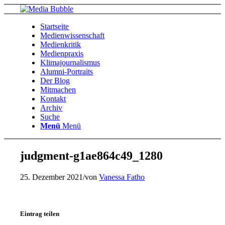
Startseite
Medienwissenschaft
Medienkritik
Medienpraxis
Klimajournalismus
Alumni-Portraits
Der Blog
Mitmachen
Kontakt
Archiv
Suche
Menü
Menü
judgment-g1ae864c49_1280
25. Dezember 2021
/
von
Vanessa Fatho
Eintrag teilen