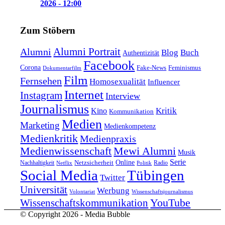
2026 - 12:00
Zum Stöbern
Alumni Portrait
Alumni
Blog
Buch
Authentizität
Facebook
Corona
Feminismus
Fake-News
Dokumentarfilm
Film
Fernsehen
Homosexualität
Influencer
Internet
Instagram
Interview
Journalismus
Kritik
Kino
Kommunikation
Medien
Marketing
Medienkompetenz
Medienkritik
Medienpraxis
Medienwissenschaft
Mewi Alumni
Musik
Serie
Online
Nachhaltigkeit
Netzsicherheit
Radio
Netflix
Politik
Tübingen
Social Media
Twitter
Universität
Werbung
Volontariat
Wissenschaftsjournalismus
YouTube
Wissenschaftskommunikation
© Copyright 2026 - Media Bubble