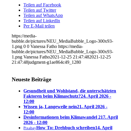
Teilen auf Facebook
Teilen auf Twitter
Teilen auf WhatsApp
Teilen auf LinkedIn
Per E-Mail teilen
https://media-
bubble.de/pictures/NEU_MediaBubble_Logo-300x93-
1.png
0
0
Vanessa Fatho
https://media-
bubble.de/pictures/NEU_MediaBubble_Logo-300x93-
1.png
Vanessa Fatho
2021-12-25 21:47:48
2021-12-25
21:47:48
judgment-g1ae864c49_1280
Neueste Beiträge
Gesundheit und Wohlstand, die unterschätzten
Faktoren beim Klimaschutz?
24. April 2026 -
12:00
Wissen ja, Langeweile nein
21. April 2026 -
12:00
Desinformationen beim Klimawandel 2
17. April
2026 - 12:00
How To: Drehbuch schreiben
14. April
Pixabay