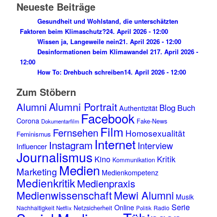
Neueste Beiträge
Gesundheit und Wohlstand, die unterschätzten
Faktoren beim Klimaschutz?
24. April 2026 - 12:00
Wissen ja, Langeweile nein
21. April 2026 - 12:00
Desinformationen beim Klimawandel 2
17. April 2026 -
12:00
How To: Drehbuch schreiben
14. April 2026 - 12:00
Zum Stöbern
Alumni Portrait
Alumni
Blog
Buch
Authentizität
Facebook
Corona
Fake-News
Dokumentarfilm
Film
Fernsehen
Homosexualität
Feminismus
Internet
Instagram
Interview
Influencer
Journalismus
Kino
Kritik
Kommunikation
Medien
Marketing
Medienkompetenz
Medienkritik
Medienpraxis
Medienwissenschaft
Mewi Alumni
Musik
Serie
Online
Netzsicherheit
Nachhaltigkeit
Radio
Netflix
Politik